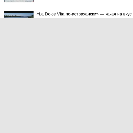
«La Dolce Vita по-астрахански» — какая на вку
10:38
В Астрахани транспортные полицейские и общ
10:34
В Астрахани восстановлены трудовые права н
10:17
В астраханской службе ЗАГС назвали популяр
10:17
«ТРЕХСОТ НЕ НАДО, ХВАТИТ И ОДНОГО»
10:15