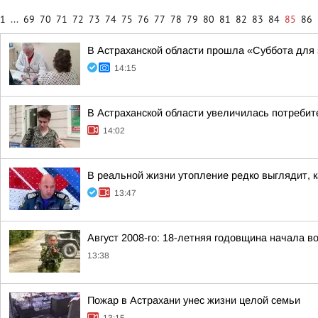
1
...
69
70
71
72
73
74
75
76
77
78
79
80
81
82
83
84
85
86
В Астраханской области прошла «Суббота для
14:15
В Астраханской области увеличилась потребит
14:02
В реальной жизни утопление редко выглядит, ка
13:47
Август 2008-го: 18-летняя годовщина начала 
13:38
Пожар в Астрахани унес жизни целой семьи