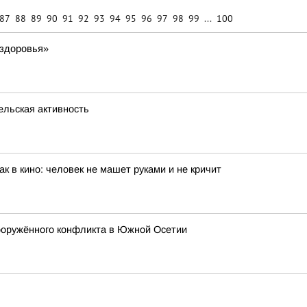
87
88
89
90
91
92
93
94
95
96
97
98
99
...
100
 здоровья»
ельская активность
к в кино: человек не машет руками и не кричит
вооружённого конфликта в Южной Осетии