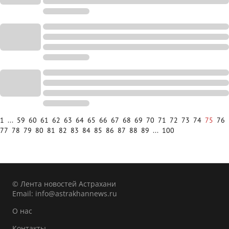
1
...
59
60
61
62
63
64
65
66
67
68
69
70
71
72
73
74
75
76
77
78
79
80
81
82
83
84
85
86
87
88
89
...
100
© Лента новостей Астрахани
Email:
info@astrakhannews.ru
О нас
Контакты