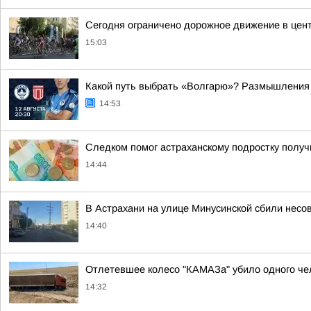
Сегодня ограничено дорожное движение в цент
15:03
Какой путь выбрать «Волгарю»? Размышления 
14:53
Следком помог астраханскому подростку получ
14:44
В Астрахани на улице Минусинской сбили нес
14:40
Отлетевшее колесо "КАМАЗа" убило одного че
14:32