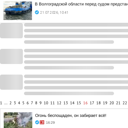
В Волгоградской области перед судом предст
21.07.2026, 10:41
1
...
2
3
4
5
6
7
8
9
10
11
12
13
14
15
16
17
18
19
20
21
22
Огонь беспощаден, он забирает всё!
16:29