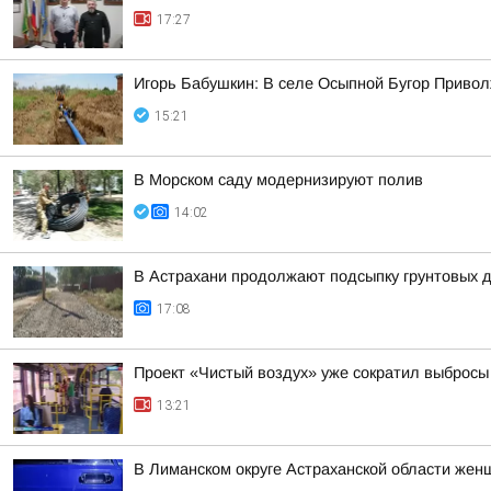
17:27
Игорь Бабушкин: В селе Осыпной Бугор Приво
15:21
В Морском саду модернизируют полив
14:02
В Астрахани продолжают подсыпку грунтовых д
17:08
Проект «Чистый воздух» уже сократил выбросы 
13:21
В Лиманском округе Астраханской области жен