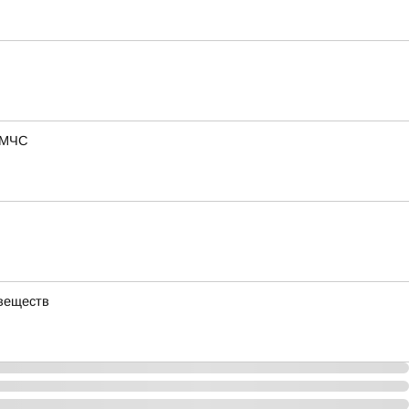
в МЧС
 веществ