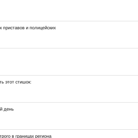
 приставов и полицейских
ь этот стишок:
ий день
рого в границах региона