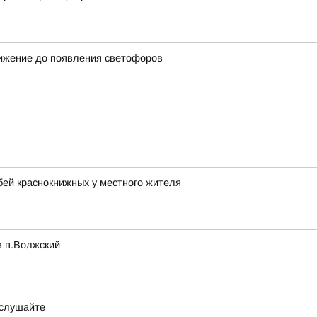
вижение до появления светофоров
бей краснокнижных у местного жителя
в п.Волжский
ослушайте