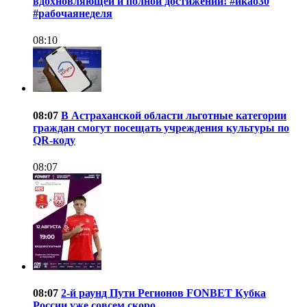
вдохновляющей и полной достижений! #икао30
#рабочаянеделя
08:10
08:07
В Астраханской области льготные категории
граждан смогут посещать учреждения культуры по
QR-коду
08:07
08:07
2-й раунд Пути Регионов FONBET Кубка
России уже совсем скоро