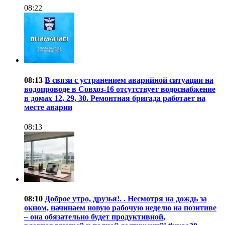
08:22
08:13
В связи с устранением аварийной ситуации на
водопроводе в Совхоз-16 отсутствует водоснабжение
в домах 12, 29, 30. Ремонтная бригада работает на
месте аварии
08:13
08:10
Доброе утро, друзья!. . Несмотря на дождь за
окном, начинаем новую рабочую неделю на позитиве
– она обязательно будет продуктивной,