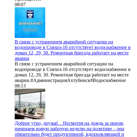
08:07
В связи с устранением аварийной ситуации на
водопроводе в Совхоз-16 отсутствует водоснабжение в
домах 12, 29, 30. Ремонтная бригада работает на месте
аварии
В связи с устранением аварийной ситуации на
водопроводе в Совхоз-16 отсутствует водоснабжение в
домах 12, 29, 30. Ремонтная бригада работает на месте
аварии.#АдминистрацияАхтубинск#Водоснабжение
08:13
Доброе утро, друзья!. . Несмотря на дождь за окном,
начинаем новую рабочую неделю на позитиве – она
обязательно будет продуктивной, вдохновляющей и