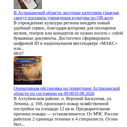
В Астраханской области льготные категории граждан
смогут посещать учреждения культуры по QR-коду
В учреждениях культуры региона внедрён новый
удобный сервис, благодаря которому для посещения
музеев, театров или концертов не нужно носить с собой
бумажные документы. Достаточно сформировать
цифровой ID в национальном мессенджере «МАКС»
или...
08:07
Оперативная обстановка на территории Астраханской
области по состоянию на 00:0010.08.2026
В Ахтубинском районе, п. Верхний Баскунчак, ул.
Ленина, д. 169, произошел пожар хозяйственной
постройки на площади 12 кв.м. Предварительная
причина пожара — устанавливается. От МЧС России
работали 2 единицы техники и 4 специалиста. Огонь
был...