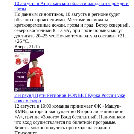
10 августа в Астраханской области ожидаются дожди и
грозы
По данным синоптиков, 10 августа в регионе будет
облачно с прояснениями. Местами возможны
кратковременные дожди, грозы и град. Ветер северный,
северо-восточный 8–13 м/с, при грозе порывы могут
достигать 20–25 м/с.Ночью температура составит +21…
+26 °С...
Вчера, 21:15
2-й раунд Пути Регионов FONBET Кубка России уже
совсем скоро
12 августа в 19:00 команда принимает ФК «Машук-
КМВ», который выступает во Второй лиге дивизион
«А», группа «Золото».Вход бесплатный. Напоминаем,
что вход осуществляется по билетной программе.
Билеты можно получить при входе на стадион!
Приходите...