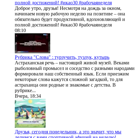
полной достижений! #икао30 #рабочаянеделя
Доброе утро, друзья! Несмотря на дождь за окном,
начинаем новую рабочую неделю на позитиве – она
обязательно будет продуктивной, вдохновляющей и
полной достижений! #икао30 #рабочаянеделя
08:10
Рубрика "Слова" : турзучить, тузлук, кутырь
Астраханская речь – настоящий живой музей. Веками
рыболовный промысел и соседство с разными народами
формировали наш собственный язык. Если приезжим
некоторые слова кажутся сложной загадкой, то для
астраханца они родные и знакомые с детства. В
рубрике...
Вчера, 18:34
Друзья, сегодня понедельник, а это значит, что мы
делимся с вами спортивной афишей на неделю!