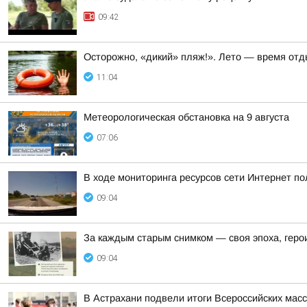
09:42
Осторожно, «дикий» пляж!». Лето — время отд
11:04
Метеорологическая обстановка на 9 августа
07:06
В ходе мониторинга ресурсов сети Интернет п
09:04
За каждым старым снимком — своя эпоха, геро
09:04
В Астрахани подвели итоги Всероссийских мас