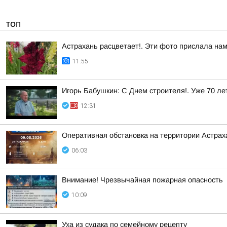
ТОП
Астрахань расцветает!. Эти фото прислала на
11:55
Игорь Бабушкин: С Днем строителя!. Уже 70 л
12:31
Оперативная обстановка на территории Астраха
06:03
Внимание! Чрезвычайная пожарная опасность
10:09
Уха из судака по семейному рецепту