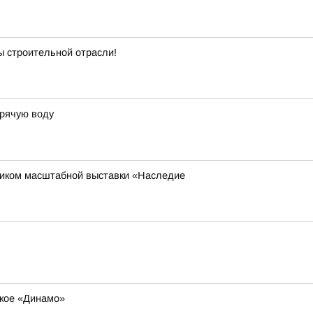
ы строительной отрасли!
орячую воду
ником масштабной выставки «Наследие
ское «Динамо»