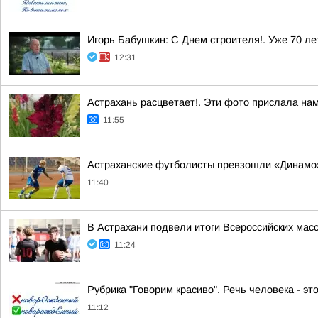
Игорь Бабушкин: С Днем строителя!. Уже 70 л
12:31
Астрахань расцветает!. Эти фото прислала на
11:55
Астраханские футболисты превзошли «Динамо
11:40
В Астрахани подвели итоги Всероссийских мас
11:24
Рубрика "Говорим красиво". Речь человека - эт
11:12