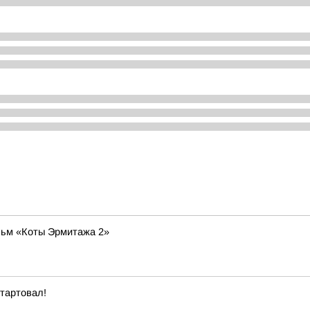
льм «Коты Эрмитажа 2»
стартовал!