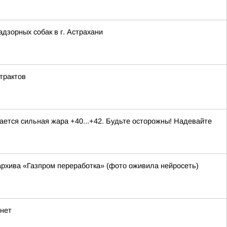
дзорных собак в г. Астрахани
трактов
ается сильная жара +40...+42. Будьте осторожны! Надевайте
рхива «Газпром переработка» (фото оживила нейросеть)
рнет