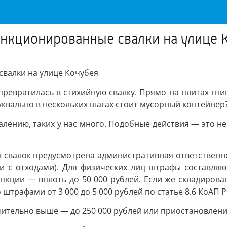
санкционированные свалки на улице 
свалки на улице Кочубея
евратилась в стихийную свалку. Прямо на плитах гнию
уквально в нескольких шагах стоит мусорный контейнер
жалению, таких у нас много. Подобные действия — это н
х свалок предусмотрена административная ответственно
с отходами). Для физических лиц штрафы составляют 
ции — вплоть до 50 000 рублей. Если же складирован
трафами от 3 000 до 5 000 рублей по статье 8.6 КоАП Р
тельно выше — до 250 000 рублей или приостановление 