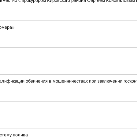
вместно с прокурором Кировского района Сергеем Коноваловым 
ермера»
валификации обвинения в мошенничествах при заключении госкон
истему полива