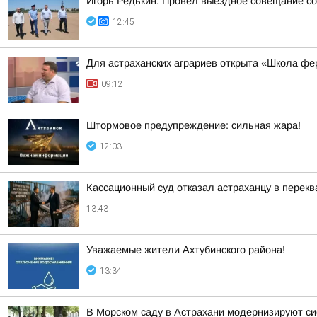
Игорь Редькин: Провел выездное совещание со
12:45
Для астраханских аграриев открыта «Школа ф
09:12
Штормовое предупреждение: сильная жара!
12:03
Кассационный суд отказал астраханцу в перек
13:43
Уважаемые жители Ахтубинского района!
13:34
В Морском саду в Астрахани модернизируют с