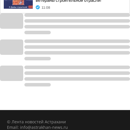
ветераны строительной отрасли!
11:08
© Лента новостей Астрахани
Email:
info@astrakhan-news.ru