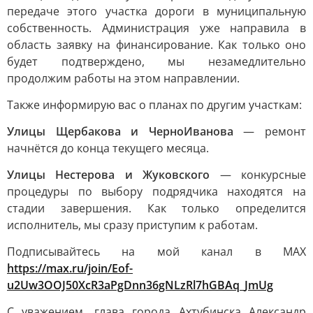
передаче этого участка дороги в муниципальную
собственность. Администрация уже направила в
область заявку на финансирование. Как только оно
будет подтверждено, мы незамедлительно
продолжим работы на этом направлении.
Также информирую вас о планах по другим участкам:
Улицы Щербакова и ЧерноИванова
— ремонт
начнётся до конца текущего месяца.
Улицы Нестерова и Жуковского
— конкурсные
процедуры по выбору подрядчика находятся на
стадии завершения. Как только определится
исполнитель, мы сразу приступим к работам.
Подписывайтесь на мой канал в МАХ
https://max.ru/join/Eof-
u2Uw3OOJ50XcR3aPgDnn36gNLzRl7hGBAq_JmUg
С уважением, глава города Ахтубинска Александр